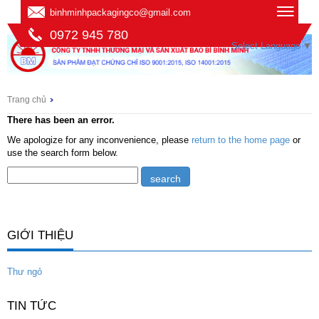
binhminhpackagingco@gmail.com
0972 945 780
Select Language
▼
Trang chủ
There has been an error.
We apologize for any inconvenience, please
return to the home page
or
use the search form below.
GIỚI THIỆU
Thư ngỏ
TIN TỨC