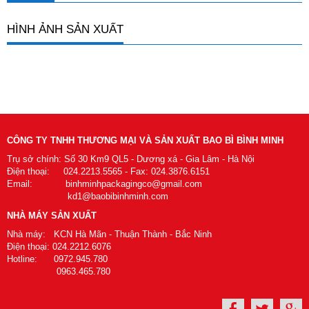
HÌNH ẢNH SẢN XUẤT
CÔNG TY TNHH THƯƠNG MẠI VÀ SẢN XUẤT BAO BÌ BÌNH MINH
Trụ sở chính: Số 30 Km9 QL5 - Dương xá - Gia Lâm - Hà Nội
Điện thoại: 024.2213.5565 - Fax: 024.3876.6151
Email: binhminhpackagingco@gmail.com
kd1@baobibinhminh.com
NHÀ MÁY SẢN XUẤT
Nhà máy: KCN Hà Mãn - Thuận Thành - Bắc Ninh
Điện thoại: 024.2212.6076
Hotline: 0972.945.780
0963.465.780