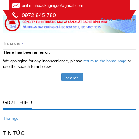
binhminhpackagingco@gmail.com
0972 945 780
Select Language
▼
Trang chủ
There has been an error.
We apologize for any inconvenience, please
return to the home page
or
use the search form below.
GIỚI THIỆU
Thư ngỏ
TIN TỨC