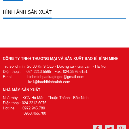
HÌNH ẢNH SẢN XUẤT
CÔNG TY TNHH THƯƠNG MẠI VÀ SẢN XUẤT BAO BÌ BÌNH MINH
Trụ sở chính: Số 30 Km9 QL5 - Dương xá - Gia Lâm - Hà Nội
Điện thoại: 024.2213.5565 - Fax: 024.3876.6151
Email: binhminhpackagingco@gmail.com
kd1@baobibinhminh.com
NHÀ MÁY SẢN XUẤT
Nhà máy: KCN Hà Mãn - Thuận Thành - Bắc Ninh
Điện thoại: 024.2212.6076
Hotline: 0972.945.780
0963.465.780