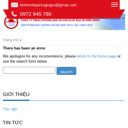
binhminhpackagingco@gmail.com
0972 945 780
Select Language
▼
Trang chủ
There has been an error.
We apologize for any inconvenience, please
return to the home page
or
use the search form below.
GIỚI THIỆU
Thư ngỏ
TIN TỨC