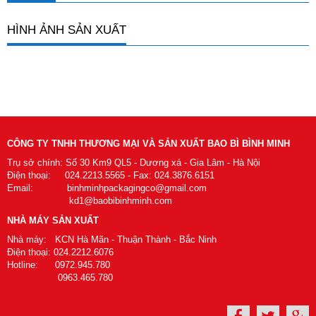
HÌNH ẢNH SẢN XUẤT
CÔNG TY TNHH THƯƠNG MẠI VÀ SẢN XUẤT BAO BÌ BÌNH MINH
Trụ sở chính: Số 30 Km9 QL5 - Dương xá - Gia Lâm - Hà Nội
Điện thoại: 024.2213.5565 - Fax: 024.3876.6151
Email: binhminhpackagingco@gmail.com
kd1@baobibinhminh.com
NHÀ MÁY SẢN XUẤT
Nhà máy: KCN Hà Mãn - Thuận Thành - Bắc Ninh
Điện thoại: 024.2212.6076
Hotline: 0972.945.780
0963.465.780