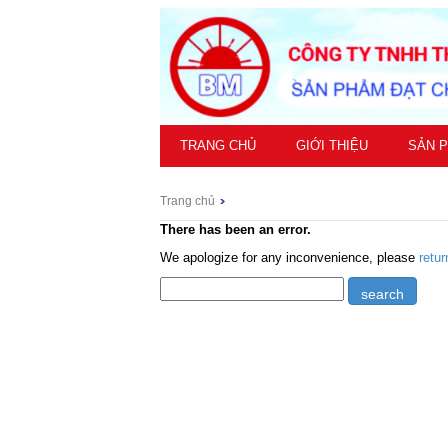
TRANG CHỦ
GIỚI THIỆU
SẢN 
Trang chủ
There has been an error.
We apologize for any inconvenience, please
retu