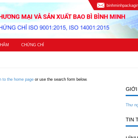
binhminhpackag
PHẨM
CHỨNG CHỈ
rn to the home page
or use the search form below.
GIỚI
Thư n
TIN 