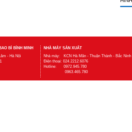
HÌNH
AO BÌ BÌNH MINH
NHÀ MÁY SẢN XUẤT
Lâm - Hà Nội
Nhà máy: KCN Hà Mãn - Thuận Thành - Bắc Ninh
1
Điện thoại: 024.2212.6076
Hotline: 0972.945.780
0963.465.780