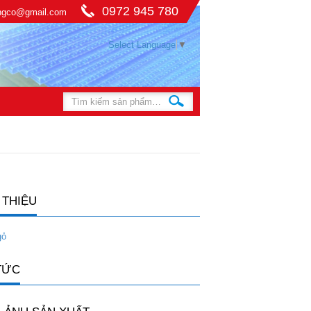
0972 945 780
ingco@gmail.com
Select Language
▼
 THIỆU
gỏ
TỨC