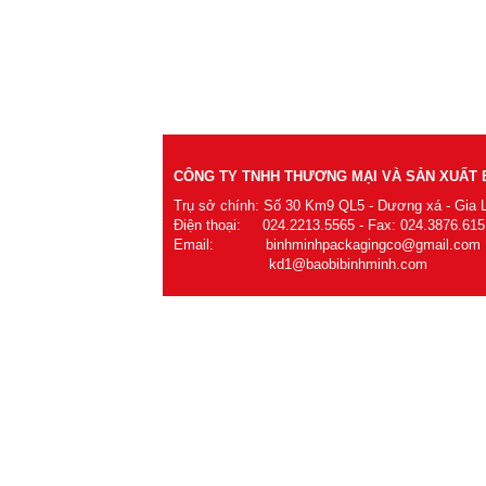
CÔNG TY TNHH THƯƠNG MẠI VÀ SẢN XUẤT B
Trụ sở chính: Số 30 Km9 QL5 - Dương xá - Gia 
Điện thoại: 024.2213.5565 - Fax: 024.3876.615
Email: binhminhpackagingco@gmail.com
kd1@baobibinhminh.com