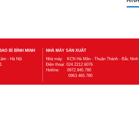
HÌNH
AO BÌ BÌNH MINH
NHÀ MÁY SẢN XUẤT
Lâm - Hà Nội
Nhà máy: KCN Hà Mãn - Thuận Thành - Bắc Ninh
1
Điện thoại: 024.2212.6076
Hotline: 0972.945.780
0963.465.780