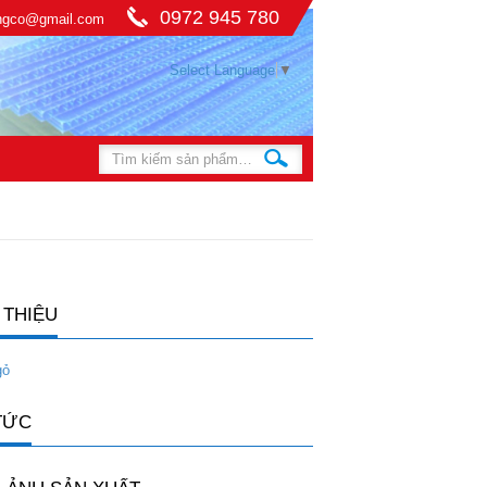
0972 945 780
ingco@gmail.com
Select Language
▼
 THIỆU
gỏ
TỨC