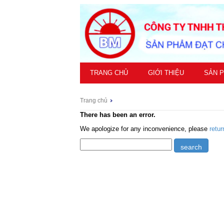
TRANG CHỦ
GIỚI THIỆU
SẢN 
Trang chủ
There has been an error.
We apologize for any inconvenience, please
retu