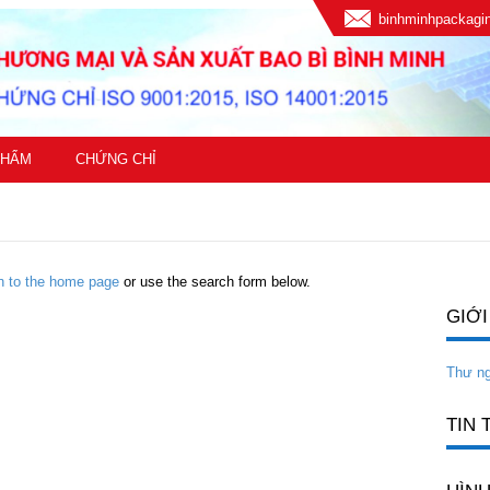
binhminhpackag
PHẨM
CHỨNG CHỈ
rn to the home page
or use the search form below.
GIỚI
Thư n
TIN 