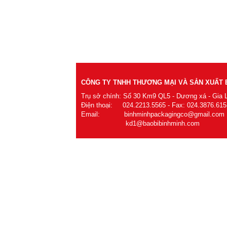
CÔNG TY TNHH THƯƠNG MẠI VÀ SẢN XUẤT B
Trụ sở chính: Số 30 Km9 QL5 - Dương xá - Gia 
Điện thoại: 024.2213.5565 - Fax: 024.3876.615
Email: binhminhpackagingco@gmail.com
kd1@baobibinhminh.com