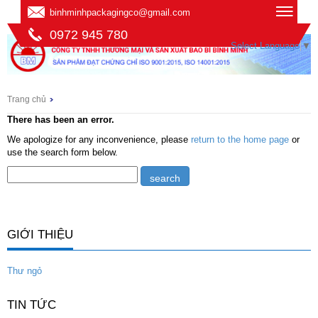
binhminhpackagingco@gmail.com
0972 945 780
Select Language
▼
Trang chủ
There has been an error.
We apologize for any inconvenience, please
return to the home page
or
use the search form below.
GIỚI THIỆU
Thư ngỏ
TIN TỨC