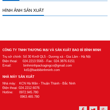
HÌNH ẢNH SẢN XUẤT
CÔNG TY TNHH THƯƠNG MẠI VÀ SẢN XUẤT BAO BÌ BÌNH MINH
Trụ sở chính: Số 30 Km9 QL5 - Dương xá - Gia Lâm - Hà Nội
Điện thoại: 024.2213.5565 - Fax: 024.3876.6151
Email: binhminhpackagingco@gmail.com
kd1@baobibinhminh.com
NHÀ MÁY SẢN XUẤT
Nhà máy: KCN Hà Mãn - Thuận Thành - Bắc Ninh
Điện thoại: 024.2212.6076
Hotline: 0972.945.780
0963.465.780