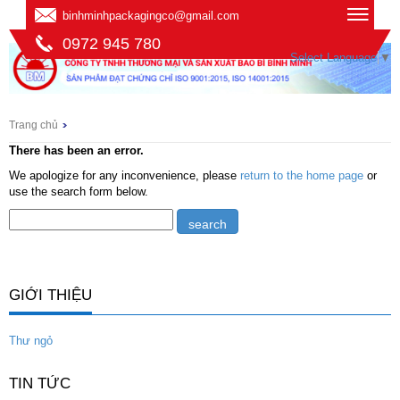
binhminhpackagingco@gmail.com
0972 945 780
Select Language
▼
Trang chủ
There has been an error.
We apologize for any inconvenience, please
return to the home page
or
use the search form below.
GIỚI THIỆU
Thư ngỏ
TIN TỨC