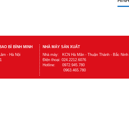
HÌNH
AO BÌ BÌNH MINH
NHÀ MÁY SẢN XUẤT
Lâm - Hà Nội
Nhà máy: KCN Hà Mãn - Thuận Thành - Bắc Ninh
1
Điện thoại: 024.2212.6076
Hotline: 0972.945.780
0963.465.780