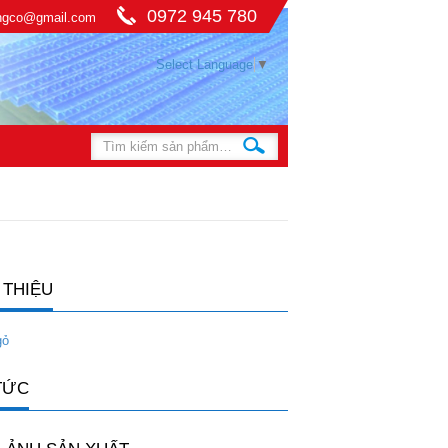
0972 945 780
ingco@gmail.com
Select Language
▼
 THIỆU
gỏ
TỨC