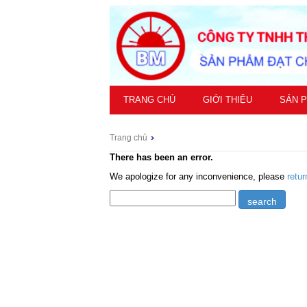
TRANG CHỦ
GIỚI THIỆU
SẢN 
Trang chủ
There has been an error.
We apologize for any inconvenience, please
retu