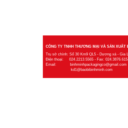
CÔNG TY TNHH THƯƠNG MẠI VÀ SẢN XUẤT B
Trụ sở chính: Số 30 Km9 QL5 - Dương xá - Gia 
Điện thoại: 024.2213.5565 - Fax: 024.3876.615
Email: binhminhpackagingco@gmail.com
kd1@baobibinhminh.com