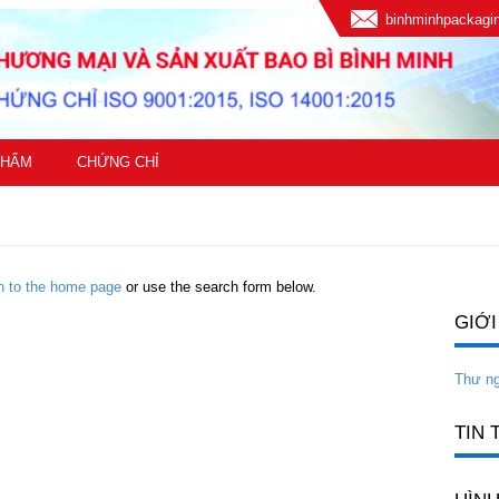
binhminhpackag
PHẨM
CHỨNG CHỈ
rn to the home page
or use the search form below.
GIỚI
Thư n
TIN 