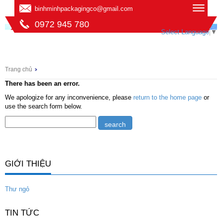
binhminhpackagingco@gmail.com
0972 945 780
Select Language
▼
Trang chủ
There has been an error.
We apologize for any inconvenience, please
return to the home page
or
use the search form below.
GIỚI THIỆU
Thư ngỏ
TIN TỨC