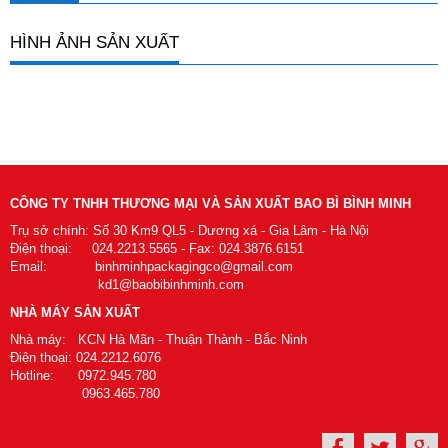
HÌNH ẢNH SẢN XUẤT
CÔNG TY TNHH THƯƠNG MẠI VÀ SẢN XUẤT BAO BÌ BÌNH MINH
Trụ sở chính: Số 30 Km9 QL5 - Dương xá - Gia Lâm - Hà Nội
Điện thoại: 024.2213.5565 - Fax: 024.3876.6151
Email: binhminhpackagingco@gmail.com
kd1@baobibinhminh.com
NHÀ MÁY SẢN XUẤT
Nhà máy: KCN Hà Mãn - Thuận Thành - Bắc Ninh
Điện thoại: 024.2212.6076
Hotline: 0972.945.780
0963.465.780