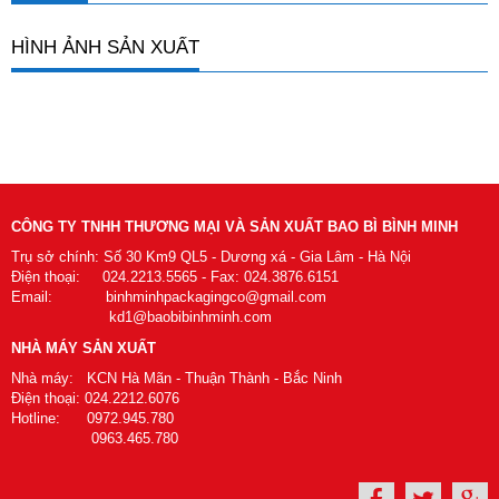
HÌNH ẢNH SẢN XUẤT
CÔNG TY TNHH THƯƠNG MẠI VÀ SẢN XUẤT BAO BÌ BÌNH MINH
Trụ sở chính: Số 30 Km9 QL5 - Dương xá - Gia Lâm - Hà Nội
Điện thoại: 024.2213.5565 - Fax: 024.3876.6151
Email: binhminhpackagingco@gmail.com
kd1@baobibinhminh.com
NHÀ MÁY SẢN XUẤT
Nhà máy: KCN Hà Mãn - Thuận Thành - Bắc Ninh
Điện thoại: 024.2212.6076
Hotline: 0972.945.780
0963.465.780