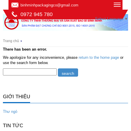
binhminhpackagingco@gmail.com
0972 945 780
Select Language
▼
Trang chủ
There has been an error.
We apologize for any inconvenience, please
return to the home page
or
use the search form below.
GIỚI THIỆU
Thư ngỏ
TIN TỨC