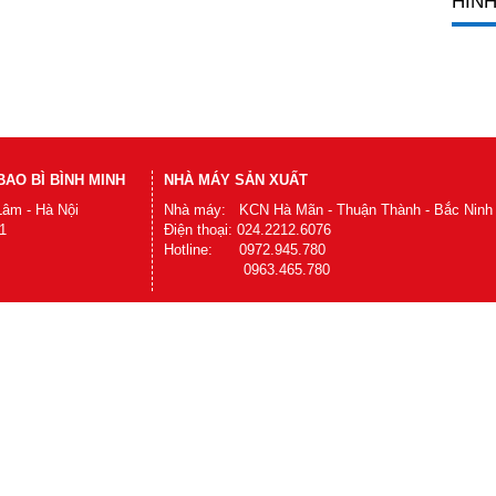
HÌNH
AO BÌ BÌNH MINH
NHÀ MÁY SẢN XUẤT
Lâm - Hà Nội
Nhà máy: KCN Hà Mãn - Thuận Thành - Bắc Ninh
1
Điện thoại: 024.2212.6076
Hotline: 0972.945.780
0963.465.780