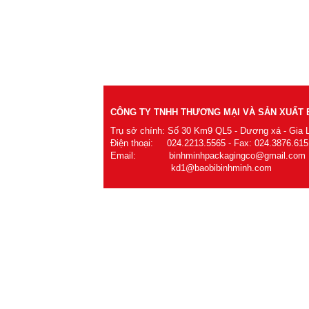
CÔNG TY TNHH THƯƠNG MẠI VÀ SẢN XUẤT B
Trụ sở chính: Số 30 Km9 QL5 - Dương xá - Gia 
Điện thoại: 024.2213.5565 - Fax: 024.3876.615
Email: binhminhpackagingco@gmail.com
kd1@baobibinhminh.com