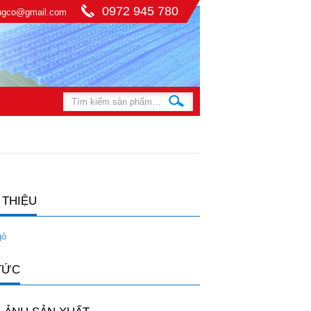
0972 945 780
ingco@gmail.com
 THIỆU
gỏ
TỨC