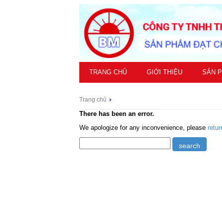
TRANG CHỦ
GIỚI THIỆU
SẢN 
Trang chủ
There has been an error.
We apologize for any inconvenience, please
retu