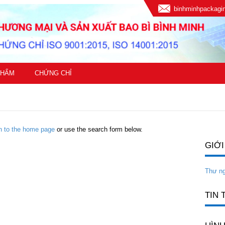
binhminhpackag
PHẨM
CHỨNG CHỈ
rn to the home page
or use the search form below.
GIỚI
Thư n
TIN 