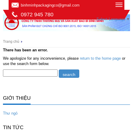
binhminhpackagingco@gmail.com
0972 945 780
Select Language
▼
Trang chủ
There has been an error.
We apologize for any inconvenience, please
return to the home page
or
use the search form below.
GIỚI THIỆU
Thư ngỏ
TIN TỨC