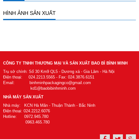
HÌNH ẢNH SẢN XUẤT
CÔNG TY TNHH THƯƠNG MẠI VÀ SẢN XUẤT BAO BÌ BÌNH MINH
Trụ sở chính: Số 30 Km9 QL5 - Dương xá - Gia Lâm - Hà Nội
Điện thoại: 024.2213.5565 - Fax: 024.3876.6151
Email: binhminhpackagingco@gmail.com
kd1@baobibinhminh.com
NHÀ MÁY SẢN XUẤT
Nhà máy: KCN Hà Mãn - Thuận Thành - Bắc Ninh
Điện thoại: 024.2212.6076
Hotline: 0972.945.780
0963.465.780