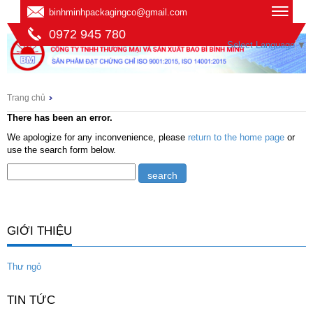
binhminhpackagingco@gmail.com
0972 945 780
Select Language
▼
Trang chủ
There has been an error.
We apologize for any inconvenience, please
return to the home page
or
use the search form below.
GIỚI THIỆU
Thư ngỏ
TIN TỨC