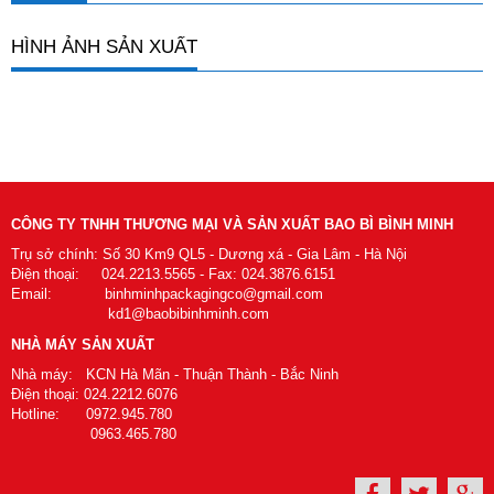
HÌNH ẢNH SẢN XUẤT
CÔNG TY TNHH THƯƠNG MẠI VÀ SẢN XUẤT BAO BÌ BÌNH MINH
Trụ sở chính: Số 30 Km9 QL5 - Dương xá - Gia Lâm - Hà Nội
Điện thoại: 024.2213.5565 - Fax: 024.3876.6151
Email: binhminhpackagingco@gmail.com
kd1@baobibinhminh.com
NHÀ MÁY SẢN XUẤT
Nhà máy: KCN Hà Mãn - Thuận Thành - Bắc Ninh
Điện thoại: 024.2212.6076
Hotline: 0972.945.780
0963.465.780