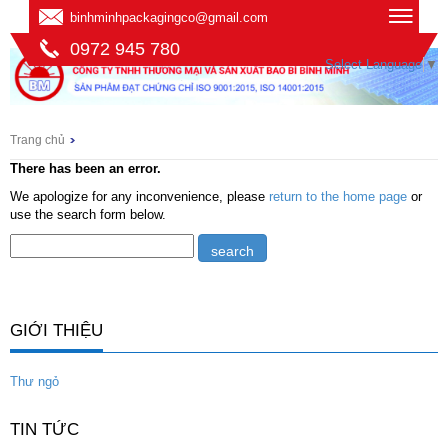
binhminhpackagingco@gmail.com
0972 945 780
Select Language
▼
Trang chủ
There has been an error.
We apologize for any inconvenience, please
return to the home page
or
use the search form below.
GIỚI THIỆU
Thư ngỏ
TIN TỨC