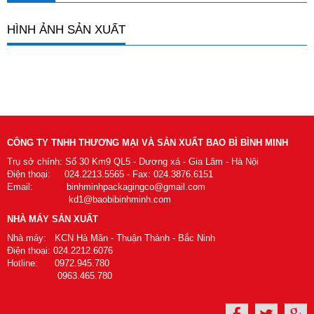
HÌNH ẢNH SẢN XUẤT
CÔNG TY TNHH THƯƠNG MẠI VÀ SẢN XUẤT BAO BÌ BÌNH MINH
Trụ sở chính: Số 30 Km9 QL5 - Dương xá - Gia Lâm - Hà Nội
Điện thoại: 024.2213.5565 - Fax: 024.3876.6151
Email: binhminhpackagingco@gmail.com
kd1@baobibinhminh.com
NHÀ MÁY SẢN XUẤT
Nhà máy: KCN Hà Mãn - Thuận Thành - Bắc Ninh
Điện thoại: 024.2212.6076
Hotline: 0972.945.780
0963.465.780