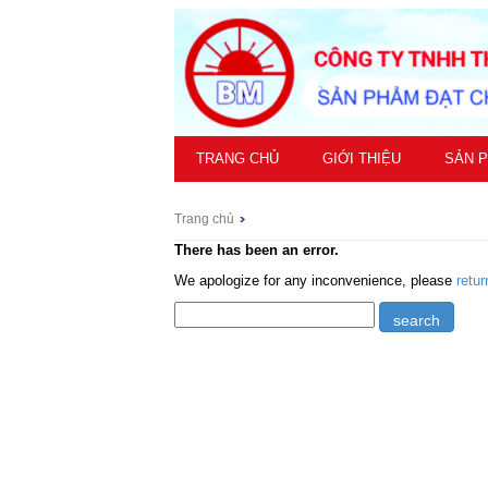
TRANG CHỦ
GIỚI THIỆU
SẢN 
Trang chủ
There has been an error.
We apologize for any inconvenience, please
retu