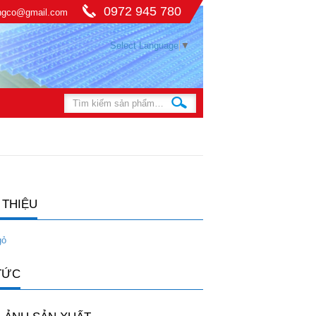
0972 945 780
ingco@gmail.com
Select Language
▼
 THIỆU
gỏ
TỨC