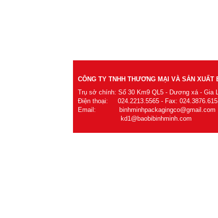
CÔNG TY TNHH THƯƠNG MẠI VÀ SẢN XUẤT B
Trụ sở chính: Số 30 Km9 QL5 - Dương xá - Gia 
Điện thoại: 024.2213.5565 - Fax: 024.3876.615
Email: binhminhpackagingco@gmail.com
kd1@baobibinhminh.com