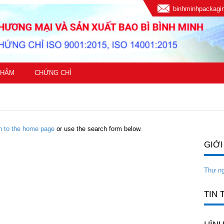
binhminhpackag
PHẨM
CHỨNG CHỈ
rn to the home page
or use the search form below.
GIỚI
Thư n
TIN 