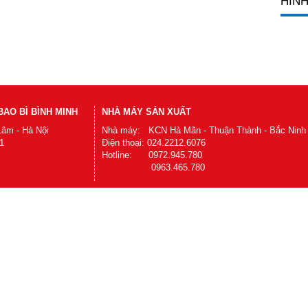
HÌNH
AO BÌ BÌNH MINH
NHÀ MÁY SẢN XUẤT
Lâm - Hà Nội
Nhà máy: KCN Hà Mãn - Thuận Thành - Bắc Ninh
1
Điện thoại: 024.2212.6076
Hotline: 0972.945.780
0963.465.780