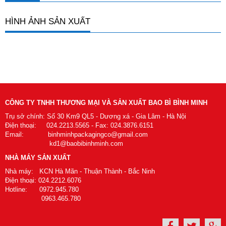
HÌNH ẢNH SẢN XUẤT
CÔNG TY TNHH THƯƠNG MẠI VÀ SẢN XUẤT BAO BÌ BÌNH MINH
Trụ sở chính: Số 30 Km9 QL5 - Dương xá - Gia Lâm - Hà Nội
Điện thoại: 024.2213.5565 - Fax: 024.3876.6151
Email: binhminhpackagingco@gmail.com
kd1@baobibinhminh.com
NHÀ MÁY SẢN XUẤT
Nhà máy: KCN Hà Mãn - Thuận Thành - Bắc Ninh
Điện thoại: 024.2212.6076
Hotline: 0972.945.780
0963.465.780