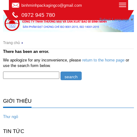
binhminhpackagingco@gmail.com
0972 945 780
Select Language
▼
Trang chủ
There has been an error.
We apologize for any inconvenience, please
return to the home page
or
use the search form below.
GIỚI THIỆU
Thư ngỏ
TIN TỨC