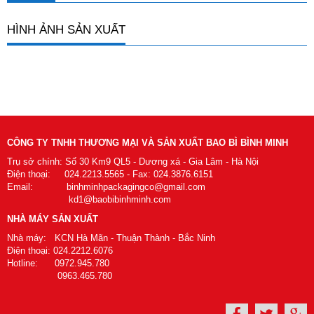
HÌNH ẢNH SẢN XUẤT
CÔNG TY TNHH THƯƠNG MẠI VÀ SẢN XUẤT BAO BÌ BÌNH MINH
Trụ sở chính: Số 30 Km9 QL5 - Dương xá - Gia Lâm - Hà Nội
Điện thoại: 024.2213.5565 - Fax: 024.3876.6151
Email: binhminhpackagingco@gmail.com
kd1@baobibinhminh.com
NHÀ MÁY SẢN XUẤT
Nhà máy: KCN Hà Mãn - Thuận Thành - Bắc Ninh
Điện thoại: 024.2212.6076
Hotline: 0972.945.780
0963.465.780