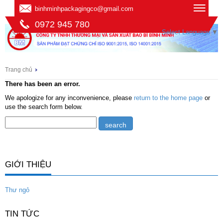
binhminhpackagingco@gmail.com
0972 945 780
Select Language
▼
Trang chủ
There has been an error.
We apologize for any inconvenience, please
return to the home page
or
use the search form below.
GIỚI THIỆU
Thư ngỏ
TIN TỨC