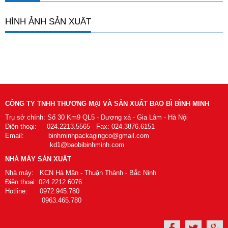
HÌNH ẢNH SẢN XUẤT
CÔNG TY TNHH THƯƠNG MẠI VÀ SẢN XUẤT BAO BÌ BÌNH MINH
Trụ sở chính: Số 30 Km9 QL5 - Dương xá - Gia Lâm - Hà Nội
Điện thoại: 024.2213.5565 - Fax: 024.3876.6151
Email: binhminhpackagingco@gmail.com
kd1@baobibinhminh.com
NHÀ MÁY SẢN XUẤT
Nhà máy: KCN Hà Mãn - Thuận Thành - Bắc Ninh
Điện thoại: 024.2212.6076
Hotline: 0972.945.780
0963.465.780