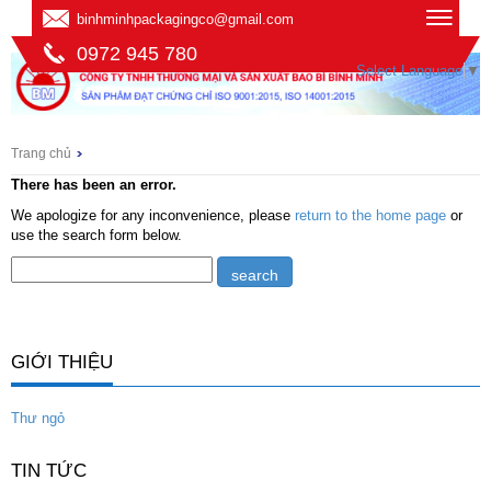
binhminhpackagingco@gmail.com
0972 945 780
Select Language
▼
Trang chủ
There has been an error.
We apologize for any inconvenience, please
return to the home page
or
use the search form below.
GIỚI THIỆU
Thư ngỏ
TIN TỨC