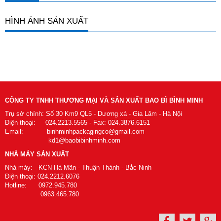
HÌNH ẢNH SẢN XUẤT
CÔNG TY TNHH THƯƠNG MẠI VÀ SẢN XUẤT BAO BÌ BÌNH MINH
Trụ sở chính: Số 30 Km9 QL5 - Dương xá - Gia Lâm - Hà Nội
Điện thoại: 024.2213.5565 - Fax: 024.3876.6151
Email: binhminhpackagingco@gmail.com
kd1@baobibinhminh.com
NHÀ MÁY SẢN XUẤT
Nhà máy: KCN Hà Mãn - Thuận Thành - Bắc Ninh
Điện thoại: 024.2212.6076
Hotline: 0972.945.780
0963.465.780