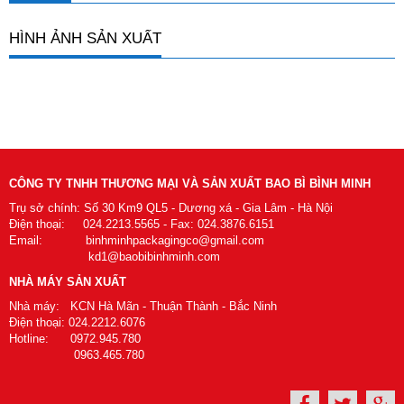
HÌNH ẢNH SẢN XUẤT
CÔNG TY TNHH THƯƠNG MẠI VÀ SẢN XUẤT BAO BÌ BÌNH MINH
Trụ sở chính: Số 30 Km9 QL5 - Dương xá - Gia Lâm - Hà Nội
Điện thoại: 024.2213.5565 - Fax: 024.3876.6151
Email: binhminhpackagingco@gmail.com
kd1@baobibinhminh.com
NHÀ MÁY SẢN XUẤT
Nhà máy: KCN Hà Mãn - Thuận Thành - Bắc Ninh
Điện thoại: 024.2212.6076
Hotline: 0972.945.780
0963.465.780