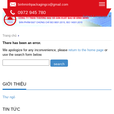
binhminhpackagingco@gmail.com
0972 945 780
Select Language
▼
Trang chủ
There has been an error.
We apologize for any inconvenience, please
return to the home page
or
use the search form below.
GIỚI THIỆU
Thư ngỏ
TIN TỨC