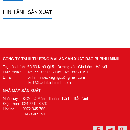
HÌNH ẢNH SẢN XUẤT
CÔNG TY TNHH THƯƠNG MẠI VÀ SẢN XUẤT BAO BÌ BÌNH MINH
Trụ sở chính: Số 30 Km9 QL5 - Dương xá - Gia Lâm - Hà Nội
Điện thoại: 024.2213.5565 - Fax: 024.3876.6151
Email: binhminhpackagingco@gmail.com
kd1@baobibinhminh.com
NHÀ MÁY SẢN XUẤT
Nhà máy: KCN Hà Mãn - Thuận Thành - Bắc Ninh
Điện thoại: 024.2212.6076
Hotline: 0972.945.780
0963.465.780