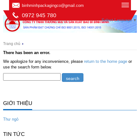
binhminhpackagingco@gmail.com
0972 945 780
Select Language
▼
Trang chủ
There has been an error.
We apologize for any inconvenience, please
return to the home page
or
use the search form below.
GIỚI THIỆU
Thư ngỏ
TIN TỨC