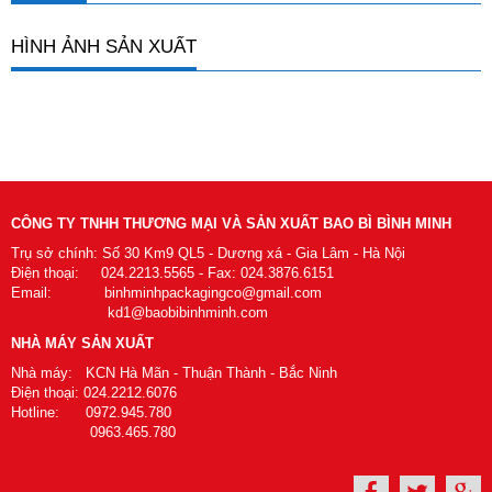
HÌNH ẢNH SẢN XUẤT
CÔNG TY TNHH THƯƠNG MẠI VÀ SẢN XUẤT BAO BÌ BÌNH MINH
Trụ sở chính: Số 30 Km9 QL5 - Dương xá - Gia Lâm - Hà Nội
Điện thoại: 024.2213.5565 - Fax: 024.3876.6151
Email: binhminhpackagingco@gmail.com
kd1@baobibinhminh.com
NHÀ MÁY SẢN XUẤT
Nhà máy: KCN Hà Mãn - Thuận Thành - Bắc Ninh
Điện thoại: 024.2212.6076
Hotline: 0972.945.780
0963.465.780