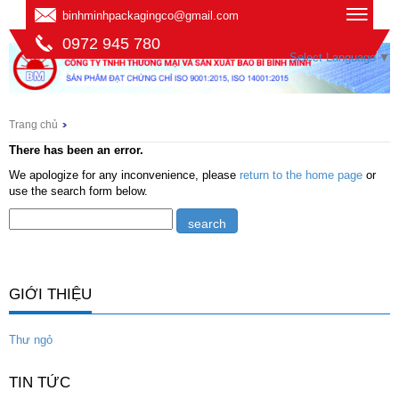
binhminhpackagingco@gmail.com
0972 945 780
Select Language
▼
Trang chủ
There has been an error.
We apologize for any inconvenience, please
return to the home page
or
use the search form below.
GIỚI THIỆU
Thư ngỏ
TIN TỨC