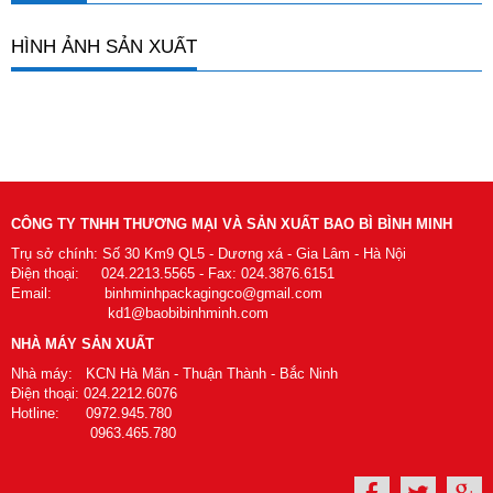
HÌNH ẢNH SẢN XUẤT
CÔNG TY TNHH THƯƠNG MẠI VÀ SẢN XUẤT BAO BÌ BÌNH MINH
Trụ sở chính: Số 30 Km9 QL5 - Dương xá - Gia Lâm - Hà Nội
Điện thoại: 024.2213.5565 - Fax: 024.3876.6151
Email: binhminhpackagingco@gmail.com
kd1@baobibinhminh.com
NHÀ MÁY SẢN XUẤT
Nhà máy: KCN Hà Mãn - Thuận Thành - Bắc Ninh
Điện thoại: 024.2212.6076
Hotline: 0972.945.780
0963.465.780