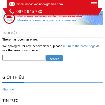
binhminhpackagingco@gmail.com
0972 945 780
Select Language
▼
Trang chủ
There has been an error.
We apologize for any inconvenience, please
return to the home page
or
use the search form below.
GIỚI THIỆU
Thư ngỏ
TIN TỨC