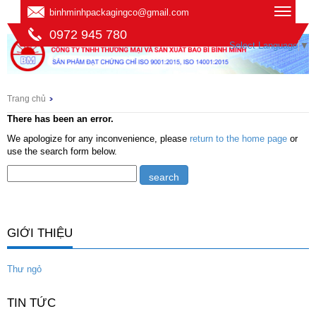
binhminhpackagingco@gmail.com
0972 945 780
Select Language
▼
Trang chủ
There has been an error.
We apologize for any inconvenience, please
return to the home page
or
use the search form below.
GIỚI THIỆU
Thư ngỏ
TIN TỨC