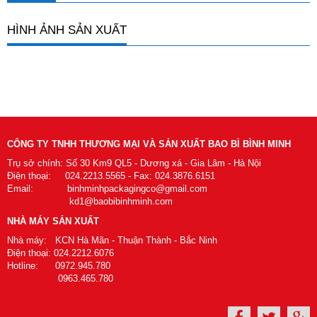
HÌNH ẢNH SẢN XUẤT
CÔNG TY TNHH THƯƠNG MẠI VÀ SẢN XUẤT BAO BÌ BÌNH MINH
Trụ sở chính: Số 30 Km9 QL5 - Dương xá - Gia Lâm - Hà Nội
Điện thoại: 024.2213.5565 - Fax: 024.3876.6151
Email: binhminhpackagingco@gmail.com
kd1@baobibinhminh.com
NHÀ MÁY SẢN XUẤT
Nhà máy: KCN Hà Mãn - Thuận Thành - Bắc Ninh
Điện thoại: 024.2212.6076
Hotline: 0972.945.780
0963.465.780