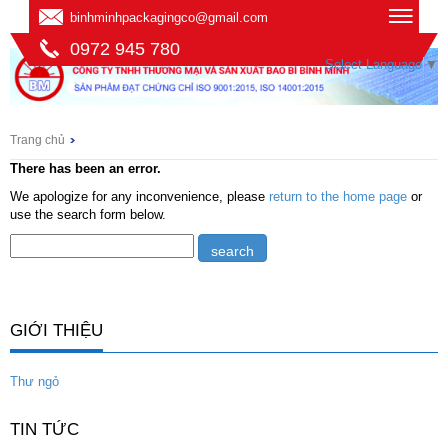
binhminhpackagingco@gmail.com
0972 945 780
Select Language
▼
Trang chủ
There has been an error.
We apologize for any inconvenience, please
return to the home page
or
use the search form below.
GIỚI THIỆU
Thư ngỏ
TIN TỨC