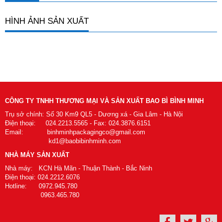
HÌNH ẢNH SẢN XUẤT
CÔNG TY TNHH THƯƠNG MẠI VÀ SẢN XUẤT BAO BÌ BÌNH MINH
Trụ sở chính: Số 30 Km9 QL5 - Dương xá - Gia Lâm - Hà Nội
Điện thoại: 024.2213.5565 - Fax: 024.3876.6151
Email: binhminhpackagingco@gmail.com
kd1@baobibinhminh.com
NHÀ MÁY SẢN XUẤT
Nhà máy: KCN Hà Mãn - Thuận Thành - Bắc Ninh
Điện thoại: 024.2212.6076
Hotline: 0972.945.780
0963.465.780