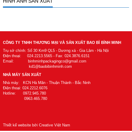
HÌNH ẢNH SẢN XUẤT
CÔNG TY TNHH THƯƠNG MẠI VÀ SẢN XUẤT BAO BÌ BÌNH MINH
Trụ sở chính: Số 30 Km9 QL5 - Dương xá - Gia Lâm - Hà Nội
Điện thoại: 024.2213.5565 - Fax: 024.3876.6151
Email: binhminhpackagingco@gmail.com
kd1@baobibinhminh.com
NHÀ MÁY SẢN XUẤT
Nhà máy: KCN Hà Mãn - Thuận Thành - Bắc Ninh
Điện thoại: 024.2212.6076
Hotline: 0972.945.780
0963.465.780
Thiết kế website bởi Creative Việt Nam