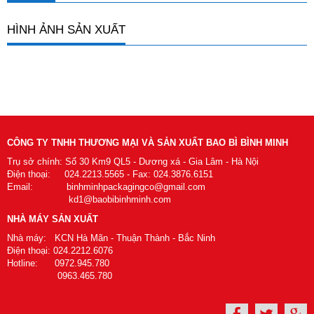
HÌNH ẢNH SẢN XUẤT
CÔNG TY TNHH THƯƠNG MẠI VÀ SẢN XUẤT BAO BÌ BÌNH MINH
Trụ sở chính: Số 30 Km9 QL5 - Dương xá - Gia Lâm - Hà Nội
Điện thoại: 024.2213.5565 - Fax: 024.3876.6151
Email: binhminhpackagingco@gmail.com
kd1@baobibinhminh.com
NHÀ MÁY SẢN XUẤT
Nhà máy: KCN Hà Mãn - Thuận Thành - Bắc Ninh
Điện thoại: 024.2212.6076
Hotline: 0972.945.780
0963.465.780