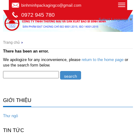
binhminhpackagingco@gmail.com
0972 945 780
Select Language
▼
Trang chủ
There has been an error.
We apologize for any inconvenience, please
return to the home page
or
use the search form below.
GIỚI THIỆU
Thư ngỏ
TIN TỨC