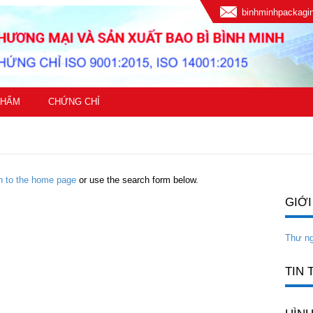
binhminhpackag
PHẨM
CHỨNG CHỈ
rn to the home page
or use the search form below.
GIỚI
Thư n
TIN 