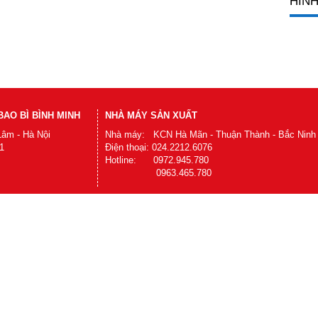
HÌNH
AO BÌ BÌNH MINH
NHÀ MÁY SẢN XUẤT
Lâm - Hà Nội
Nhà máy: KCN Hà Mãn - Thuận Thành - Bắc Ninh
1
Điện thoại: 024.2212.6076
Hotline: 0972.945.780
0963.465.780