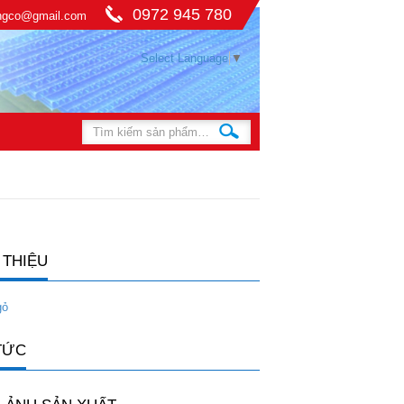
0972 945 780
ingco@gmail.com
Select Language
▼
 THIỆU
gỏ
TỨC