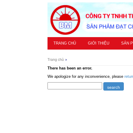
TRANG CHỦ
GIỚI THIỆU
SẢN 
Trang chủ
There has been an error.
We apologize for any inconvenience, please
retu