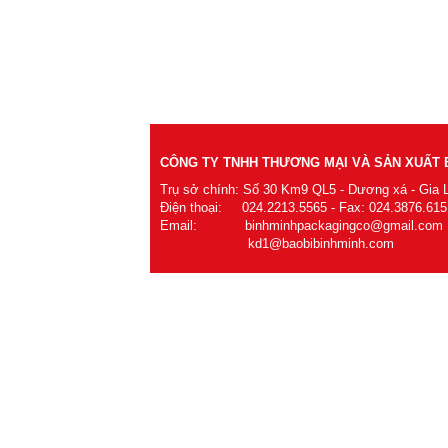
CÔNG TY TNHH THƯƠNG MẠI VÀ SẢN XUẤT B
Trụ sở chính: Số 30 Km9 QL5 - Dương xá - Gia 
Điện thoại: 024.2213.5565 - Fax: 024.3876.615
Email: binhminhpackagingco@gmail.com
kd1@baobibinhminh.com