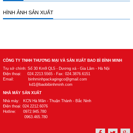
HÌNH ẢNH SẢN XUẤT
CÔNG TY TNHH THƯƠNG MẠI VÀ SẢN XUẤT BAO BÌ BÌNH MINH
Trụ sở chính: Số 30 Km9 QL5 - Dương xá - Gia Lâm - Hà Nội
Điện thoại: 024.2213.5565 - Fax: 024.3876.6151
Email: binhminhpackagingco@gmail.com
kd1@baobibinhminh.com
NHÀ MÁY SẢN XUẤT
Nhà máy: KCN Hà Mãn - Thuận Thành - Bắc Ninh
Điện thoại: 024.2212.6076
Hotline: 0972.945.780
0963.465.780