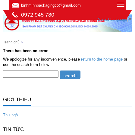
binhminhpackagingco@gmail.com
0972 945 780
Select Language
▼
Trang chủ
There has been an error.
We apologize for any inconvenience, please
return to the home page
or
use the search form below.
GIỚI THIỆU
Thư ngỏ
TIN TỨC