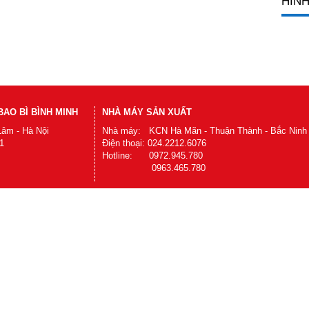
HÌNH
AO BÌ BÌNH MINH
NHÀ MÁY SẢN XUẤT
Lâm - Hà Nội
Nhà máy: KCN Hà Mãn - Thuận Thành - Bắc Ninh
1
Điện thoại: 024.2212.6076
Hotline: 0972.945.780
0963.465.780