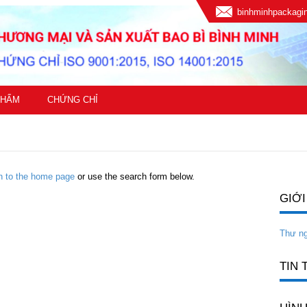
binhminhpackag
PHẨM
CHỨNG CHỈ
rn to the home page
or use the search form below.
GIỚI
Thư n
TIN 