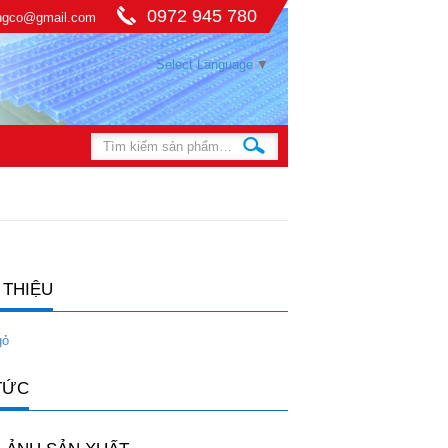
0972 945 780
ingco@gmail.com
Select Language
▼
 THIỆU
gỏ
TỨC