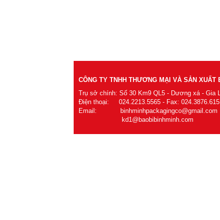
CÔNG TY TNHH THƯƠNG MẠI VÀ SẢN XUẤT B
Trụ sở chính: Số 30 Km9 QL5 - Dương xá - Gia 
Điện thoại: 024.2213.5565 - Fax: 024.3876.615
Email: binhminhpackagingco@gmail.com
kd1@baobibinhminh.com