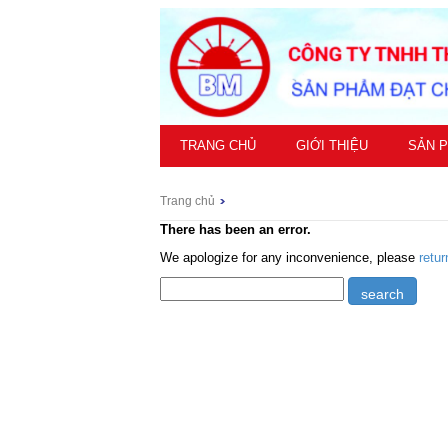
TRANG CHỦ
GIỚI THIỆU
SẢN 
Trang chủ
There has been an error.
We apologize for any inconvenience, please
retu