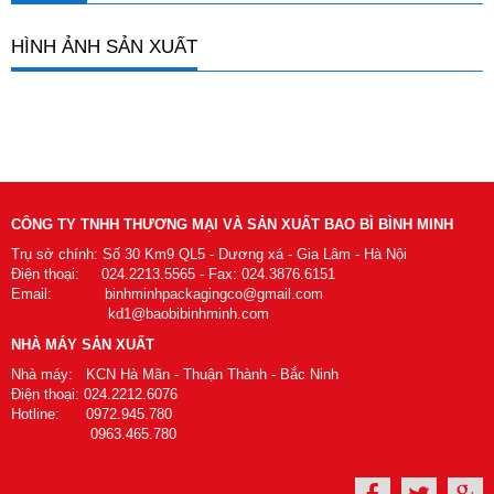
HÌNH ẢNH SẢN XUẤT
CÔNG TY TNHH THƯƠNG MẠI VÀ SẢN XUẤT BAO BÌ BÌNH MINH
Trụ sở chính: Số 30 Km9 QL5 - Dương xá - Gia Lâm - Hà Nội
Điện thoại: 024.2213.5565 - Fax: 024.3876.6151
Email: binhminhpackagingco@gmail.com
kd1@baobibinhminh.com
NHÀ MÁY SẢN XUẤT
Nhà máy: KCN Hà Mãn - Thuận Thành - Bắc Ninh
Điện thoại: 024.2212.6076
Hotline: 0972.945.780
0963.465.780