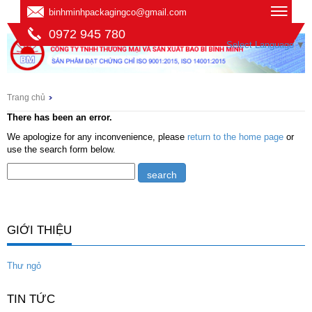
binhminhpackagingco@gmail.com
0972 945 780
Select Language
▼
Trang chủ
There has been an error.
We apologize for any inconvenience, please
return to the home page
or
use the search form below.
GIỚI THIỆU
Thư ngỏ
TIN TỨC