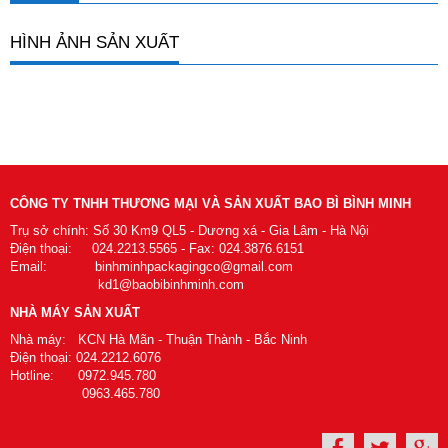
HÌNH ẢNH SẢN XUẤT
CÔNG TY TNHH THƯƠNG MẠI VÀ SẢN XUẤT BAO BÌ BÌNH MINH
Trụ sở chính: Số 30 Km9 QL5 - Dương xá - Gia Lâm - Hà Nội
Điện thoại: 024.2213.5565 - Fax: 024.3876.6151
Email: binhminhpackagingco@gmail.com
kd1@baobibinhminh.com
NHÀ MÁY SẢN XUẤT
Nhà máy: KCN Hà Mãn - Thuận Thành - Bắc Ninh
Điện thoại: 024.2212.6076
Hotline: 0972.945.780
0963.465.780