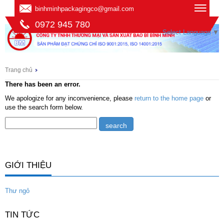
binhminhpackagingco@gmail.com
0972 945 780
Select Language
▼
Trang chủ
There has been an error.
We apologize for any inconvenience, please
return to the home page
or
use the search form below.
GIỚI THIỆU
Thư ngỏ
TIN TỨC