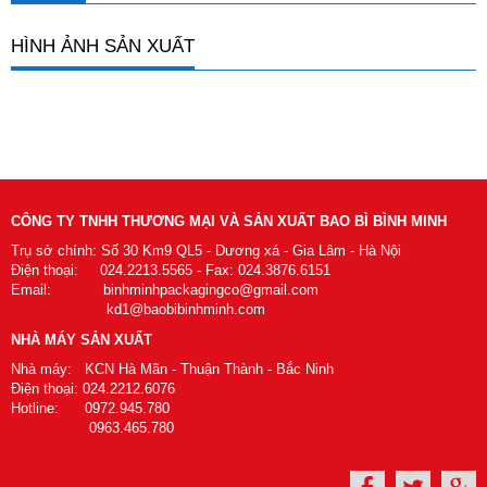
HÌNH ẢNH SẢN XUẤT
CÔNG TY TNHH THƯƠNG MẠI VÀ SẢN XUẤT BAO BÌ BÌNH MINH
Trụ sở chính: Số 30 Km9 QL5 - Dương xá - Gia Lâm - Hà Nội
Điện thoại: 024.2213.5565 - Fax: 024.3876.6151
Email: binhminhpackagingco@gmail.com
kd1@baobibinhminh.com
NHÀ MÁY SẢN XUẤT
Nhà máy: KCN Hà Mãn - Thuận Thành - Bắc Ninh
Điện thoại: 024.2212.6076
Hotline: 0972.945.780
0963.465.780