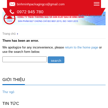
binhminhpackagingco@gmail.com
0972 945 780
Select Language
▼
Trang chủ
There has been an error.
We apologize for any inconvenience, please
return to the home page
or
use the search form below.
GIỚI THIỆU
Thư ngỏ
TIN TỨC