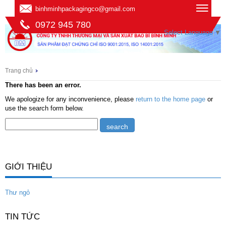
binhminhpackagingco@gmail.com
0972 945 780
Select Language
▼
Trang chủ
There has been an error.
We apologize for any inconvenience, please
return to the home page
or
use the search form below.
GIỚI THIỆU
Thư ngỏ
TIN TỨC