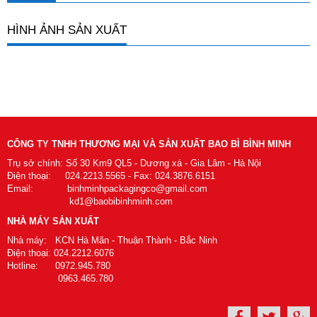
HÌNH ẢNH SẢN XUẤT
CÔNG TY TNHH THƯƠNG MẠI VÀ SẢN XUẤT BAO BÌ BÌNH MINH
Trụ sở chính: Số 30 Km9 QL5 - Dương xá - Gia Lâm - Hà Nội
Điện thoại: 024.2213.5565 - Fax: 024.3876.6151
Email: binhminhpackagingco@gmail.com
kd1@baobibinhminh.com
NHÀ MÁY SẢN XUẤT
Nhà máy: KCN Hà Mãn - Thuận Thành - Bắc Ninh
Điện thoại: 024.2212.6076
Hotline: 0972.945.780
0963.465.780