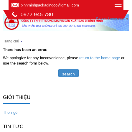
binhminhpackagingco@gmail.com
0972 945 780
Select Language
▼
Trang chủ
There has been an error.
We apologize for any inconvenience, please
return to the home page
or
use the search form below.
GIỚI THIỆU
Thư ngỏ
TIN TỨC