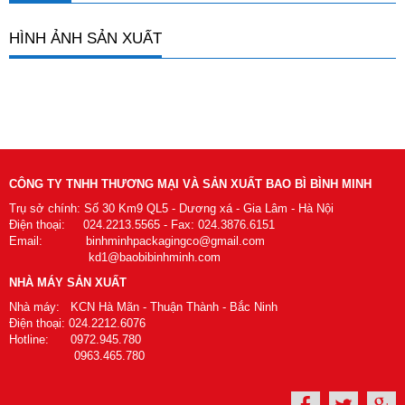
HÌNH ẢNH SẢN XUẤT
CÔNG TY TNHH THƯƠNG MẠI VÀ SẢN XUẤT BAO BÌ BÌNH MINH
Trụ sở chính: Số 30 Km9 QL5 - Dương xá - Gia Lâm - Hà Nội
Điện thoại: 024.2213.5565 - Fax: 024.3876.6151
Email: binhminhpackagingco@gmail.com
kd1@baobibinhminh.com
NHÀ MÁY SẢN XUẤT
Nhà máy: KCN Hà Mãn - Thuận Thành - Bắc Ninh
Điện thoại: 024.2212.6076
Hotline: 0972.945.780
0963.465.780