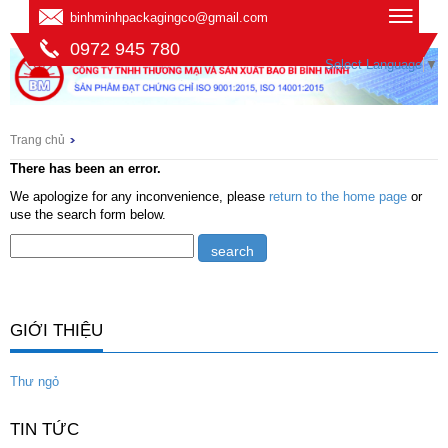
binhminhpackagingco@gmail.com
0972 945 780
Select Language
▼
Trang chủ
There has been an error.
We apologize for any inconvenience, please
return to the home page
or
use the search form below.
GIỚI THIỆU
Thư ngỏ
TIN TỨC