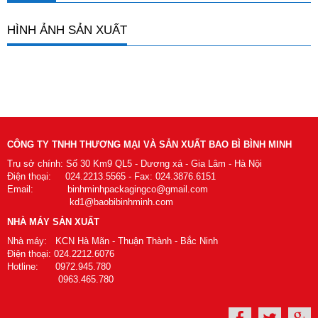
HÌNH ẢNH SẢN XUẤT
CÔNG TY TNHH THƯƠNG MẠI VÀ SẢN XUẤT BAO BÌ BÌNH MINH
Trụ sở chính: Số 30 Km9 QL5 - Dương xá - Gia Lâm - Hà Nội
Điện thoại: 024.2213.5565 - Fax: 024.3876.6151
Email: binhminhpackagingco@gmail.com
kd1@baobibinhminh.com
NHÀ MÁY SẢN XUẤT
Nhà máy: KCN Hà Mãn - Thuận Thành - Bắc Ninh
Điện thoại: 024.2212.6076
Hotline: 0972.945.780
0963.465.780