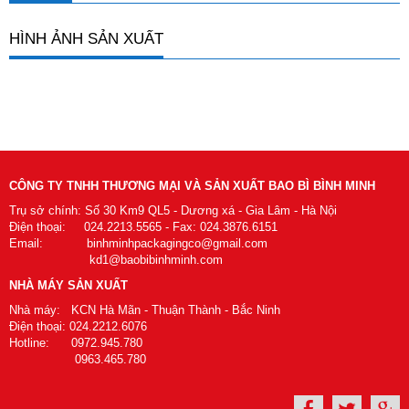
HÌNH ẢNH SẢN XUẤT
CÔNG TY TNHH THƯƠNG MẠI VÀ SẢN XUẤT BAO BÌ BÌNH MINH
Trụ sở chính: Số 30 Km9 QL5 - Dương xá - Gia Lâm - Hà Nội
Điện thoại: 024.2213.5565 - Fax: 024.3876.6151
Email: binhminhpackagingco@gmail.com
kd1@baobibinhminh.com
NHÀ MÁY SẢN XUẤT
Nhà máy: KCN Hà Mãn - Thuận Thành - Bắc Ninh
Điện thoại: 024.2212.6076
Hotline: 0972.945.780
0963.465.780