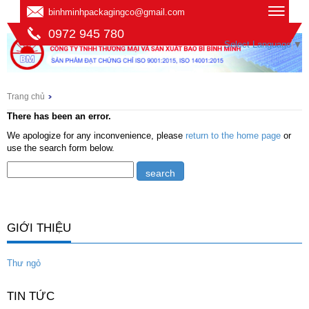
binhminhpackagingco@gmail.com
0972 945 780
Select Language
▼
Trang chủ
There has been an error.
We apologize for any inconvenience, please
return to the home page
or
use the search form below.
GIỚI THIỆU
Thư ngỏ
TIN TỨC