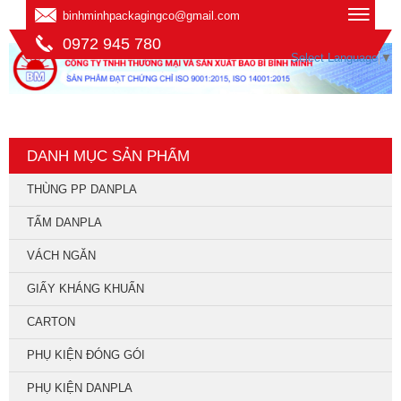
binhminhpackagingco@gmail.com
0972 945 780
Select Language
▼
DANH MỤC SẢN PHẨM
THÙNG PP DANPLA
TẤM DANPLA
VÁCH NGĂN
GIẤY KHÁNG KHUẨN
CARTON
PHỤ KIỆN ĐÓNG GÓI
PHỤ KIỆN DANPLA