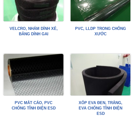
VELCRO, NHÁM DÍNH XÉ,
PVC, LLDP TRONG CHỐNG
BĂNG DÍNH GAI
XƯỚC
PVC MẮT CÁO, PVC
XỐP EVA ĐEN, TRẮNG,
CHỐNG TĨNH ĐIỆN ESD
EVA CHỐNG TĨNH ĐIỆN
ESD