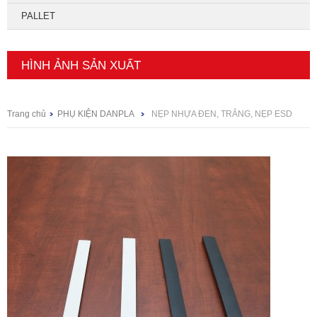
PALLET
HÌNH ẢNH SẢN XUẤT
Trang chủ
PHỤ KIỆN DANPLA
NẸP NHỰA ĐEN, TRẮNG, NẸP ESD