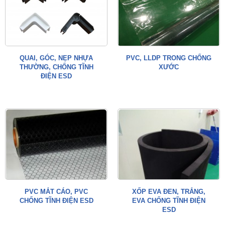
QUAI, GÓC, NẸP NHỰA
PVC, LLDP TRONG CHỐNG
THƯỜNG, CHỐNG TĨNH
XƯỚC
ĐIỆN ESD
PVC MẮT CÁO, PVC
XỐP EVA ĐEN, TRẮNG,
CHỐNG TĨNH ĐIỆN ESD
EVA CHỐNG TĨNH ĐIỆN
ESD