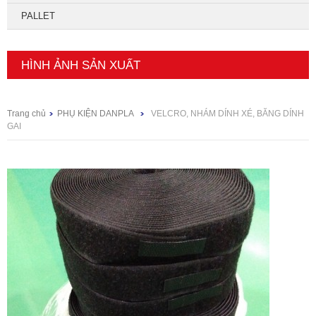
PALLET
HÌNH ẢNH SẢN XUẤT
Trang chủ
PHỤ KIỆN DANPLA
VELCRO, NHÁM DÍNH XÉ, BĂNG DÍNH
GAI