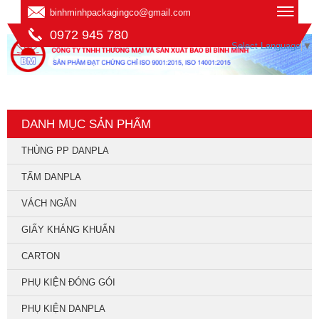
binhminhpackagingco@gmail.com
0972 945 780
Select Language
▼
DANH MỤC SẢN PHẨM
THÙNG PP DANPLA
TẤM DANPLA
VÁCH NGĂN
GIẤY KHÁNG KHUẨN
CARTON
PHỤ KIỆN ĐÓNG GÓI
PHỤ KIỆN DANPLA