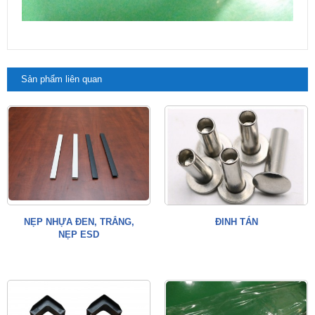
Sản phẩm liên quan
NẸP NHỰA ĐEN, TRẮNG,
ĐINH TÁN
NẸP ESD