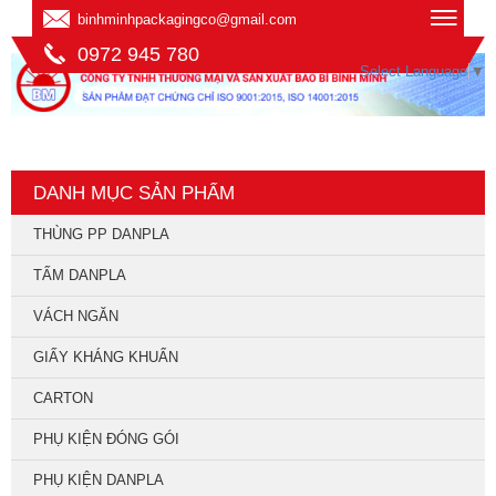
binhminhpackagingco@gmail.com
0972 945 780
Select Language
▼
DANH MỤC SẢN PHẨM
THÙNG PP DANPLA
TẤM DANPLA
VÁCH NGĂN
GIẤY KHÁNG KHUẨN
CARTON
PHỤ KIỆN ĐÓNG GÓI
PHỤ KIỆN DANPLA