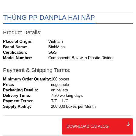
THÙNG PP DANPLA HAI NẮP
Product Details:
Place of Origin:
Vietnam
Brand Name:
BinhMinh
Certification:
SGS
Model Number:
Components Box with Plastic Divider
Payment & Shipping Terms:
Minimum Order Quantity:
100 boxes
Price:
negotiable
Packaging Details:
on pallets
Delivery Time:
7-20 working days
Payment Terms:
T/T， L/C
Supply Ability:
200,000 boxes per Month
DOWNLOAD CATALOG