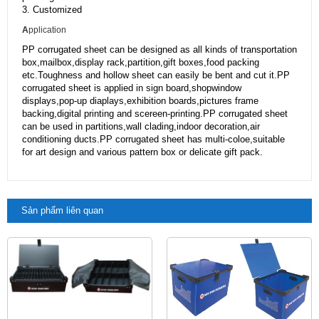
3. Customized
A
pplication
PP corrugated sheet can be designed as all kinds of transportation
box,mailbox,display rack,partition,gift boxes,food packing
etc.Toughness and hollow sheet can easily be bent and cut it.PP
corrugated sheet is applied in sign board,shopwindow
displays,pop-up diaplays,exhibition boards,pictures frame
backing,digital printing and scereen-printing.PP corrugated sheet
can be used in partitions,wall clading,indoor decoration,air
conditioning ducts.PP corrugated sheet has multi-coloe,suitable
for art design and various pattern box or delicate gift pack.
Sản phẩm liên quan