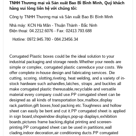
TNHH Thương mại và Sản xuất Bao Bì Bình Minh, Quý khách
hàng vui lòng liên hệ với chúng tôi:
Công ty TNHH Thương mại và Sản xuất Bao Bì Bình Minh
Nhà máy: KCN Hà Mãn - Thuận Thành - Bắc Ninh
Điện thoại: 04.2212.6076 - Fax: 02413.793.688
Hotline: 0972.945.780 - 084.23456.34
Corrugated Plastic boxes could be the ideal solution to your
industrial packaging and storage needs.Whether your needs are
simple or complex, corrugated plastic canreduce your costs. We
offer complete in-house design and fabricating services. Die
cutting, scoring, slotting,riveting, heat welding, and a variety of in-
stock hardware such ashandles,latches, straps ,and buckles all
make corrugated plastic thereusable,recyclable and versatile
material every company could use.PP corrugated sheet can be
designed as all kinds of transportation box,mailbox,display
rack,partition,gift boxes,food packing etc.Toughness and hollow
sheet can easily be bent and cut it.PP corrugated sheet is applied
in sign board,shopwindow displays,pop-up diaplays,exhibition
boards,pictures frame backing,digital printing and scereen-
printing.PP corrugated sheet can be used in partitions,wall
clading,indoor decoration,air conditioning ducts.PP corrugated