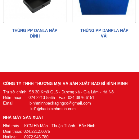
THÙNG PP DANLA NẮP
THÙNG PP DANPLA NẮP
DÍNH
VẢI
CÔNG TY TNHH THƯƠNG MẠI VÀ SẢN XUẤT BAO BÌ BÌNH MINH
Trụ sở chính: Số 30 Km9 QL5 - Dương xá - Gia Lâm - Hà Nội
Điện thoại: 024.2213.5565 - Fax: 024.3876.6151
Email: binhminhpackagingco@gmail.com
kd1@baobibinhminh.com
NHÀ MÁY SẢN XUẤT
Nhà máy: KCN Hà Mãn - Thuận Thành - Bắc Ninh
Điện thoại: 024.2212.6076
Hotline: 0972.945.780