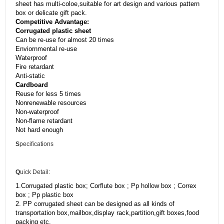
sheet has multi-coloe,suitable for art design and various pattern
box or delicate gift pack.
Competitive Advantage:
Corrugated plastic sheet
Can be re-use for almost 20 times
Enviornmental re-use
Waterproof
Fire retardant
Anti-static
Cardboard
Reuse for less 5 times
Nonrenewable resources
Non-waterproof
Non-flame retardant
Not hard enough
S
pecifications
Q
uick Detail:
1.Corrugated plastic box; Corflute box ; Pp hollow box ; Correx
box ; Pp plastic box
2. PP corrugated sheet can be designed as all kinds of
transportation box,mailbox,display rack,partition,gift boxes,food
packing etc.