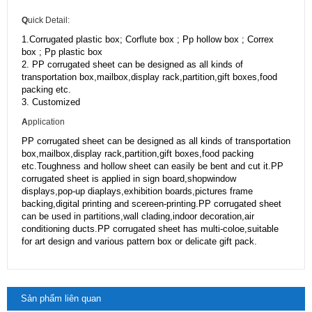
Q
uick Detail:
1.Corrugated plastic box; Corflute box ; Pp hollow box ; Correx
box ; Pp plastic box
2. PP corrugated sheet can be designed as all kinds of
transportation box,mailbox,display rack,partition,gift boxes,food
packing etc.
3. Customized
A
pplication
PP corrugated sheet can be designed as all kinds of transportation
box,mailbox,display rack,partition,gift boxes,food packing
etc.Toughness and hollow sheet can easily be bent and cut it.PP
corrugated sheet is applied in sign board,shopwindow
displays,pop-up diaplays,exhibition boards,pictures frame
backing,digital printing and scereen-printing.PP corrugated sheet
can be used in partitions,wall clading,indoor decoration,air
conditioning ducts.PP corrugated sheet has multi-coloe,suitable
for art design and various pattern box or delicate gift pack.
Sản phẩm liên quan