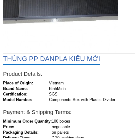
THÙNG PP DANPLA KIỂU MỚI
Product Details:
Place of Origin:
Vietnam
Brand Name:
BinhMinh
Certification:
SGS
Model Number:
Components Box with Plastic Divider
Payment & Shipping Terms:
Minimum Order Quantity:
100 boxes
Price:
negotiable
Packaging Details:
on pallets
Delivery Time:
7-20 working days