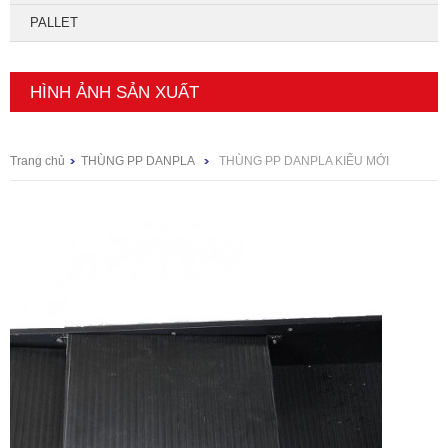
PALLET
HÌNH ẢNH SẢN XUẤT
Trang chủ
THÙNG PP DANPLA
THÙNG PP DANPLA KIỂU MỚI