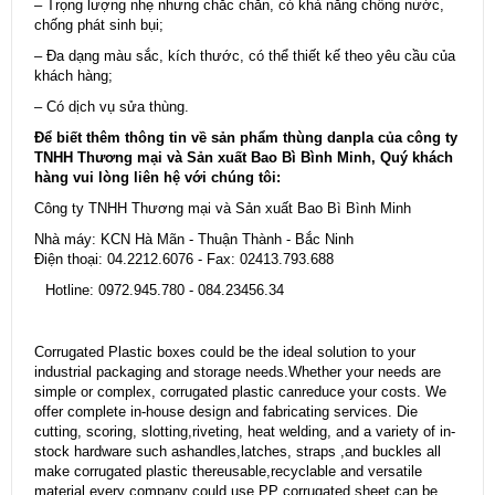
– Trọng lượng nhẹ nhưng chắc chắn, có khả năng chống nước,
chống phát sinh bụi;
– Đa dạng màu sắc, kích thước, có thể thiết kế theo yêu cầu của
khách hàng;
– Có dịch vụ sửa thùng.
Để biết thêm thông tin về sản phẩm thùng danpla của công ty
TNHH Thương mại và Sản xuất Bao Bì Bình Minh, Quý khách
hàng vui lòng liên hệ với chúng tôi:
Công ty TNHH Thương mại và Sản xuất Bao Bì Bình Minh
Nhà máy: KCN Hà Mãn - Thuận Thành - Bắc Ninh
Điện thoại: 04.2212.6076 - Fax: 02413.793.688
Hotline: 0972.945.780 - 084.23456.34
Corrugated Plastic boxes could be the ideal solution to your
industrial packaging and storage needs.Whether your needs are
simple or complex, corrugated plastic canreduce your costs. We
offer complete in-house design and fabricating services. Die
cutting, scoring, slotting,riveting, heat welding, and a variety of in-
stock hardware such ashandles,latches, straps ,and buckles all
make corrugated plastic thereusable,recyclable and versatile
material every company could use.PP corrugated sheet can be