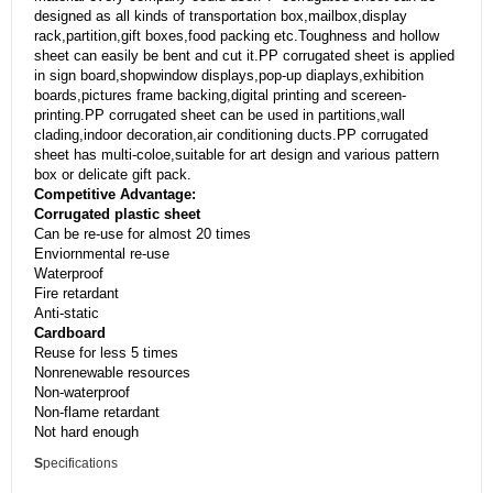
designed as all kinds of transportation box,mailbox,display
rack,partition,gift boxes,food packing etc.Toughness and hollow
sheet can easily be bent and cut it.PP corrugated sheet is applied
in sign board,shopwindow displays,pop-up diaplays,exhibition
boards,pictures frame backing,digital printing and scereen-
printing.PP corrugated sheet can be used in partitions,wall
clading,indoor decoration,air conditioning ducts.PP corrugated
sheet has multi-coloe,suitable for art design and various pattern
box or delicate gift pack.
Competitive Advantage:
Corrugated plastic sheet
Can be re-use for almost 20 times
Enviornmental re-use
Waterproof
Fire retardant
Anti-static
Cardboard
Reuse for less 5 times
Nonrenewable resources
Non-waterproof
Non-flame retardant
Not hard enough
S
pecifications