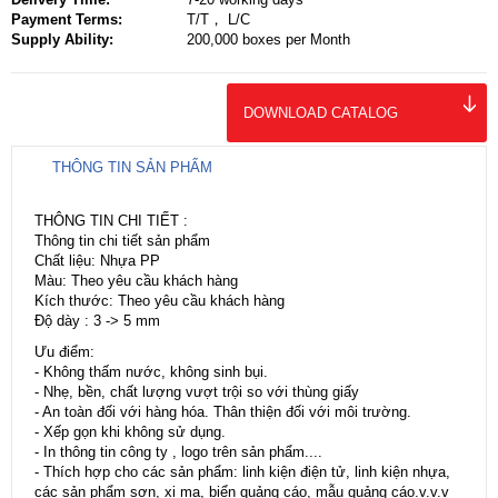
Payment Terms:
T/T， L/C
Supply Ability:
200,000 boxes per Month
DOWNLOAD CATALOG
THÔNG TIN SẢN PHẨM
THÔNG TIN CHI TIẾT :
Thông tin chi tiết sản phẩm
Chất liệu: Nhựa PP
Màu: Theo yêu cầu khách hàng
Kích thước: Theo yêu cầu khách hàng
Độ dày : 3 -> 5 mm
Ưu điểm:
- Không thấm nước, không sinh bụi.
- Nhẹ, bền, chất lượng vượt trội so với thùng giấy
- An toàn đối với hàng hóa. Thân thiện đối với môi trường.
- Xếp gọn khi không sử dụng.
- In thông tin công ty , logo trên sản phẩm....
- Thích hợp cho các sản phẩm: linh kiện điện tử, linh kiện nhựa,
các sản phẩm sơn, xi mạ, biển quảng cáo, mẫu quảng cáo.v.v.v