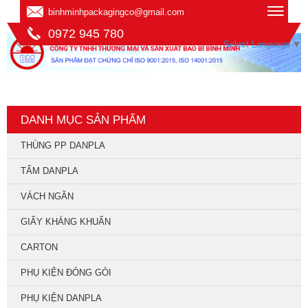
binhminhpackagingco@gmail.com
0972 945 780
Select Language
▼
DANH MỤC SẢN PHẨM
THÙNG PP DANPLA
TẤM DANPLA
VÁCH NGĂN
GIẤY KHÁNG KHUẨN
CARTON
PHỤ KIỆN ĐÓNG GÓI
PHỤ KIỆN DANPLA