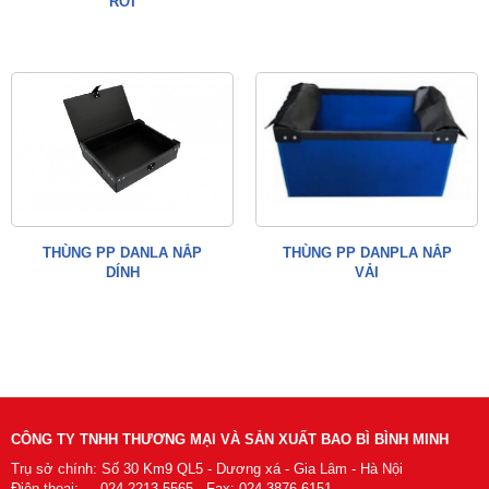
RỜI
THÙNG PP DANLA NẮP
THÙNG PP DANPLA NẮP
DÍNH
VẢI
CÔNG TY TNHH THƯƠNG MẠI VÀ SẢN XUẤT BAO BÌ BÌNH MINH
Trụ sở chính: Số 30 Km9 QL5 - Dương xá - Gia Lâm - Hà Nội
Điện thoại: 024.2213.5565 - Fax: 024.3876.6151