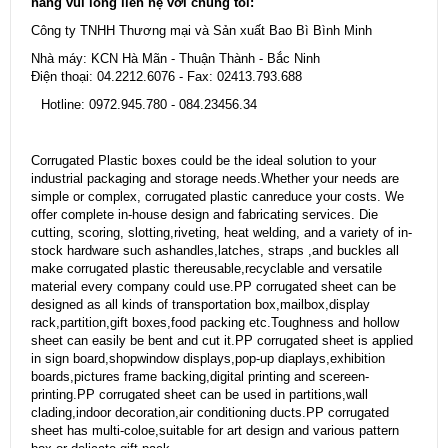
hàng vui lòng liên hệ với chúng tôi:
Công ty TNHH Thương mại và Sản xuất Bao Bì Bình Minh
Nhà máy: KCN Hà Mãn - Thuận Thành - Bắc Ninh
Điện thoại: 04.2212.6076 - Fax: 02413.793.688
Hotline: 0972.945.780 - 084.23456.34
Corrugated Plastic boxes could be the ideal solution to your
industrial packaging and storage needs.Whether your needs are
simple or complex, corrugated plastic canreduce your costs. We
offer complete in-house design and fabricating services. Die
cutting, scoring, slotting,riveting, heat welding, and a variety of in-
stock hardware such ashandles,latches, straps ,and buckles all
make corrugated plastic thereusable,recyclable and versatile
material every company could use.PP corrugated sheet can be
designed as all kinds of transportation box,mailbox,display
rack,partition,gift boxes,food packing etc.Toughness and hollow
sheet can easily be bent and cut it.PP corrugated sheet is applied
in sign board,shopwindow displays,pop-up diaplays,exhibition
boards,pictures frame backing,digital printing and scereen-
printing.PP corrugated sheet can be used in partitions,wall
clading,indoor decoration,air conditioning ducts.PP corrugated
sheet has multi-coloe,suitable for art design and various pattern