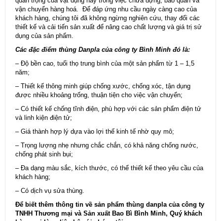
quan trọng của vật dụng này trong việc chứa đựng, bảo quản và
vận chuyển hàng hoá. Để đáp ứng nhu cầu ngày càng cao của
khách hàng, chúng tôi đã không ngừng nghiên cứu, thay đổi các
thiết kế và cải tiến sản xuất để nâng cao chất lượng và giá trị sử
dụng của sản phẩm.
Các đặc điểm
thùng Danpla
của công ty Bình Minh đó là:
– Độ bền cao, tuổi thọ trung bình của một sản phẩm từ 1 – 1,5
năm;
– Thiết kế thông minh giúp chống xước, chống xóc, tận dụng
được nhiều khoảng trống, thuận tiện cho việc vận chuyển;
– Có thiết kế chống tĩnh điện, phù hợp với các sản phẩm điện tử
và linh kiện điện tử;
– Giá thành hợp lý dựa vào lợi thế kinh tế nhờ quy mô;
– Trọng lượng nhẹ nhưng chắc chắn, có khả năng chống nước,
chống phát sinh bụi;
– Đa dạng màu sắc, kích thước, có thể thiết kế theo yêu cầu của
khách hàng;
– Có dịch vụ sửa thùng.
Để biết thêm thông tin về sản phẩm thùng danpla của công ty
TNHH Thương mại và Sản xuất Bao Bì Bình Minh, Quý khách