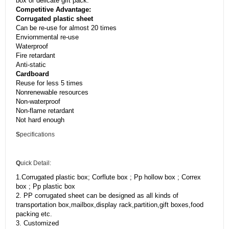
box or delicate gift pack.
Competitive Advantage:
Corrugated plastic sheet
Can be re-use for almost 20 times
Enviornmental re-use
Waterproof
Fire retardant
Anti-static
Cardboard
Reuse for less 5 times
Nonrenewable resources
Non-waterproof
Non-flame retardant
Not hard enough
S
pecifications
Q
uick Detail:
1.Corrugated plastic box; Corflute box ; Pp hollow box ; Correx
box ; Pp plastic box
2. PP corrugated sheet can be designed as all kinds of
transportation box,mailbox,display rack,partition,gift boxes,food
packing etc.
3. Customized