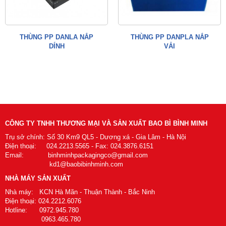
THÙNG PP DANLA NẮP
THÙNG PP DANPLA NẮP
DÍNH
VẢI
CÔNG TY TNHH THƯƠNG MẠI VÀ SẢN XUẤT BAO BÌ BÌNH MINH
Trụ sở chính: Số 30 Km9 QL5 - Dương xá - Gia Lâm - Hà Nội
Điện thoại: 024.2213.5565 - Fax: 024.3876.6151
Email: binhminhpackagingco@gmail.com
kd1@baobibinhminh.com
NHÀ MÁY SẢN XUẤT
Nhà máy: KCN Hà Mãn - Thuận Thành - Bắc Ninh
Điện thoại: 024.2212.6076
Hotline: 0972.945.780
0963.465.780