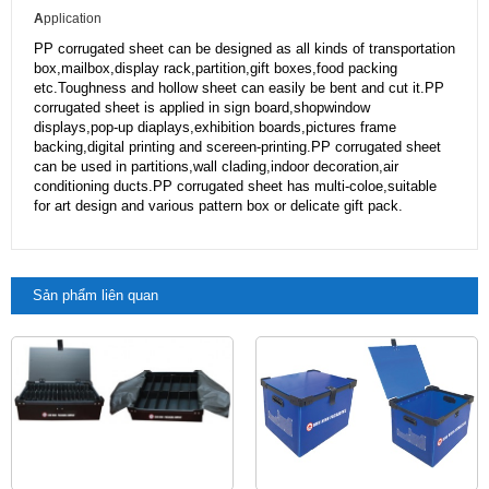
A
pplication
PP corrugated sheet can be designed as all kinds of transportation
box,mailbox,display rack,partition,gift boxes,food packing
etc.Toughness and hollow sheet can easily be bent and cut it.PP
corrugated sheet is applied in sign board,shopwindow
displays,pop-up diaplays,exhibition boards,pictures frame
backing,digital printing and scereen-printing.PP corrugated sheet
can be used in partitions,wall clading,indoor decoration,air
conditioning ducts.PP corrugated sheet has multi-coloe,suitable
for art design and various pattern box or delicate gift pack.
Sản phẩm liên quan