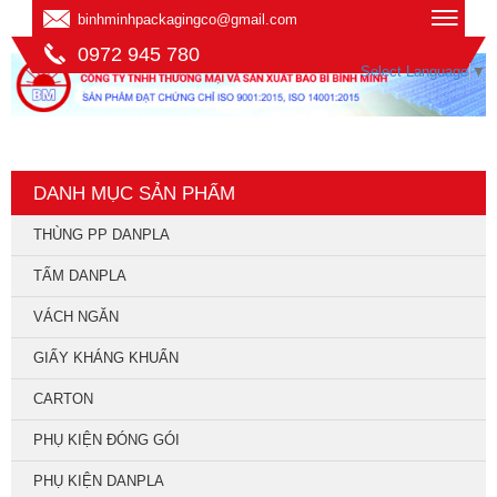
binhminhpackagingco@gmail.com
0972 945 780
Select Language
▼
DANH MỤC SẢN PHẨM
THÙNG PP DANPLA
TẤM DANPLA
VÁCH NGĂN
GIẤY KHÁNG KHUẨN
CARTON
PHỤ KIỆN ĐÓNG GÓI
PHỤ KIỆN DANPLA