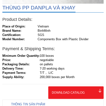
THÙNG PP DANPLA VÀ KHAY
Product Details:
Place of Origin:
Vietnam
Brand Name:
BinhMinh
Certification:
SGS
Model Number:
Components Box with Plastic Divider
Payment & Shipping Terms:
Minimum Order Quantity:
100 boxes
Price:
negotiable
Packaging Details:
on pallets
Delivery Time:
7-20 working days
Payment Terms:
T/T， L/C
Supply Ability:
200,000 boxes per Month
DOWNLOAD CATALOG
THÔNG TIN SẢN PHẨM