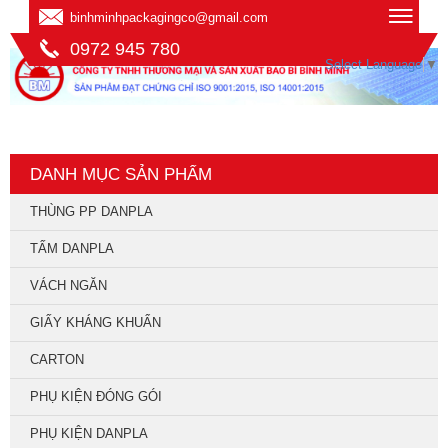
binhminhpackagingco@gmail.com
0972 945 780
Select Language
▼
DANH MỤC SẢN PHẨM
THÙNG PP DANPLA
TẤM DANPLA
VÁCH NGĂN
GIẤY KHÁNG KHUẨN
CARTON
PHỤ KIỆN ĐÓNG GÓI
PHỤ KIỆN DANPLA