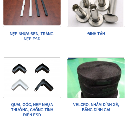
NẸP NHỰA ĐEN, TRẮNG,
ĐINH TÁN
NẸP ESD
QUAI, GÓC, NẸP NHỰA
VELCRO, NHÁM DÍNH XÉ,
THƯỜNG, CHỐNG TĨNH
BĂNG DÍNH GAI
ĐIỆN ESD